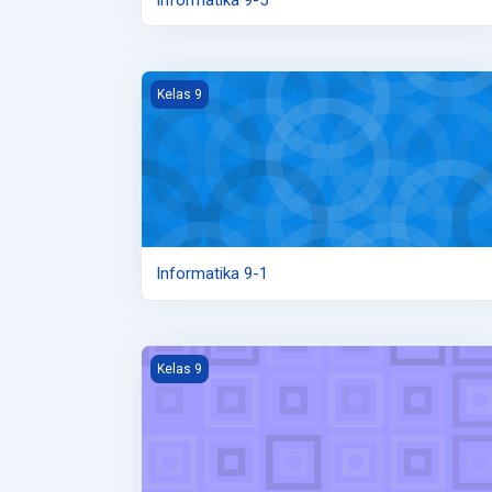
Informatika 9-1
Kelas 9
Informatika 9-1
Informatika/Teknologi 9-7
Kelas 9