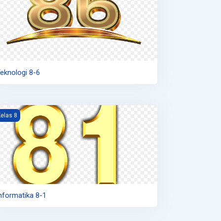
eknologi 8-6
nformatika 8-1
elas 8
nformatika 8-1