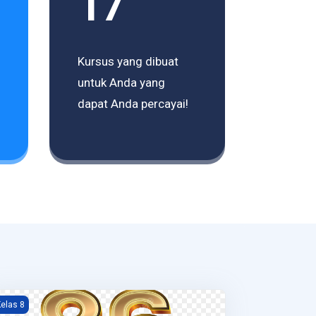
17
Kursus yang dibuat
untuk Anda yang
dapat Anda percayai!
eknologi 8-6
elas 8