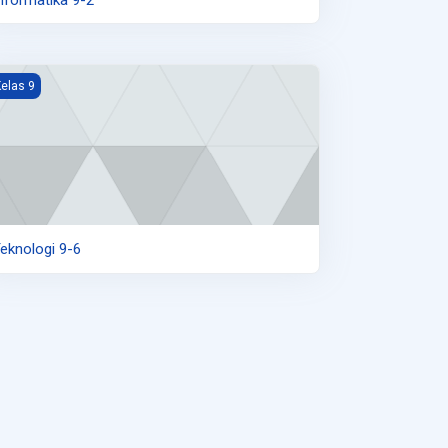
eknologi 9-6
elas 9
eknologi 9-6