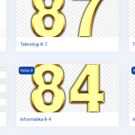
Teknologi 8-7
T
Informatika 8-4
I
Kelas 8
K
Informatika 8-4
I