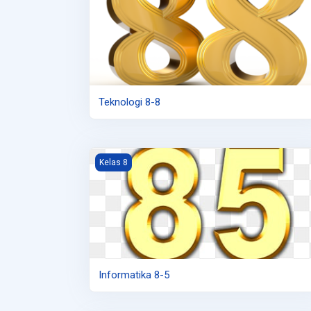
Teknologi 8-8
Informatika 8-5
Kelas 8
Informatika 8-5