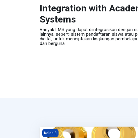
Integration with Acade
Systems
Banyak LMS yang dapat diintegrasikan dengan s
lainnya, seperti sistem pendaftaran siswa atau 
digital, untuk menciptakan lingkungan pembelaja
dan berguna.
Teknologi 8-8
Kelas 8